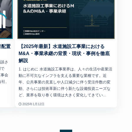
者配置
【2025年最新】水道施設工事業における
M&A・事業承継の背景・現状・事例を徹底
解説
相談さ
例で
1. はじめに 水道施設工事業界は、人々の生活や産業活
工事会
動に不可欠なインフラを支える重要な業種です。近
会社、
年、公共事業の見直しや人口減少に伴う受注件数の変
動、さらには技術革新に伴う新たな設備投資ニーズな
ど、業界を取り巻く環境は大きく変化してきてい...
2025年1月12日