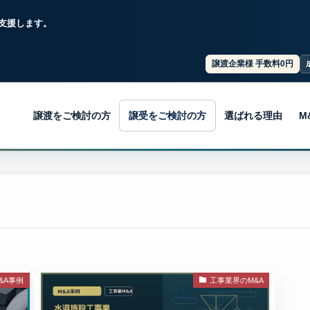
支援します。
譲渡企業様 手数料0円
譲渡をご検討の方
譲受をご検討の方
選ばれる理由
M
&A事例
工事業界のM&A