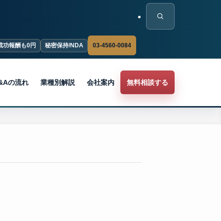
03-4560-0084
成功報酬も0円
秘密保持/NDA
&Aの流れ
業種別解説
会社案内
無料相談する