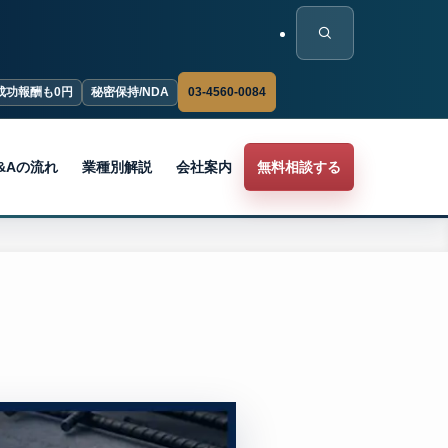
03-4560-0084
成功報酬も0円
秘密保持/NDA
&Aの流れ
業種別解説
会社案内
無料相談する