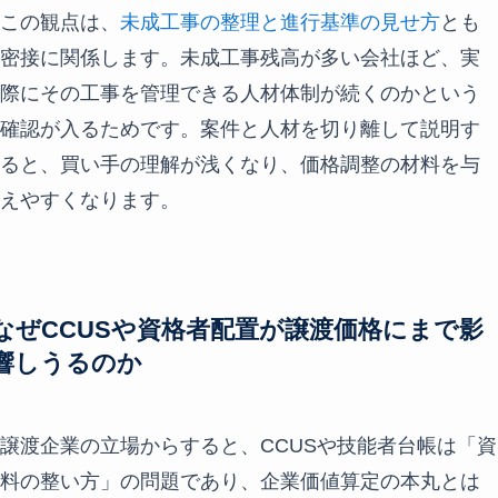
この観点は、
未成工事の整理と進行基準の見せ方
とも
密接に関係します。未成工事残高が多い会社ほど、実
際にその工事を管理できる人材体制が続くのかという
確認が入るためです。案件と人材を切り離して説明す
ると、買い手の理解が浅くなり、価格調整の材料を与
えやすくなります。
なぜCCUSや資格者配置が譲渡価格にまで影
響しうるのか
譲渡企業の立場からすると、CCUSや技能者台帳は「資
料の整い方」の問題であり、企業価値算定の本丸とは