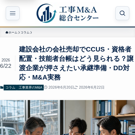
ホーム
コラム
建設会社の会社売却でCCUS・資格者
配置・技能者台帳はどう見られる？譲
2026
6/22
渡企業が押さえたい承継準備・DD対
応・M&A実務
2026年6月20日
2026年6月22日
コラム
工事業界のM&A